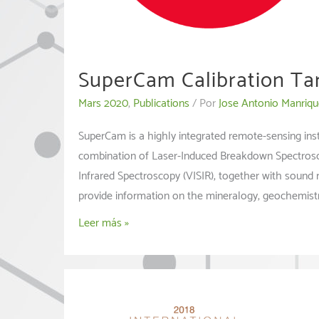
SuperCam Calibration Ta
Mars 2020
,
Publications
/ Por
Jose Antonio Manriqu
SuperCam is a highly integrated remote-sensing inst
combination of Laser-Induced Breakdown Spectrosc
Infrared Spectroscopy (VISIR), together with sound 
provide information on the mineralogy, geochemist
SuperCam
Leer más »
Calibration
Targets:
Design
and