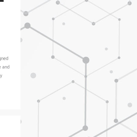
igned
e and
y