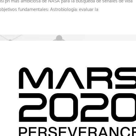
misi´pn más ambiciosa de NASA para la búsqueda de señales de vida
objetivos fundamentales: Astrobiología: evaluar la