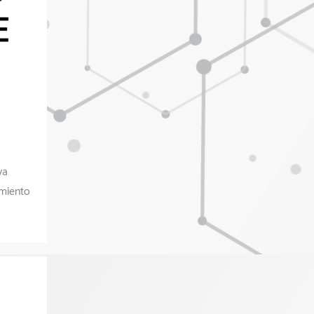
ya
amiento