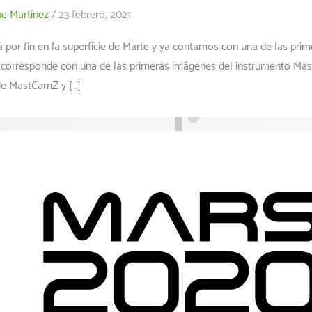
ue Martínez
/
23 febrero, 2021
 por fin en la superficie de Marte y ya contamos con una de las prim
e corresponde con una de las primeras imágenes del instrumento Ma
 de MastCamZ y […]