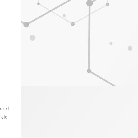
ional
ield