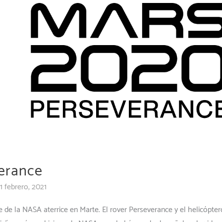
erance
11 febrero, 2021
 de la NASA aterrice en Marte. El rover Perseverance y el helicópter