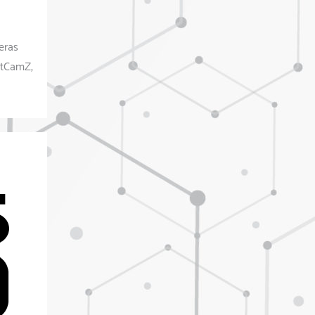
eras
stCamZ,