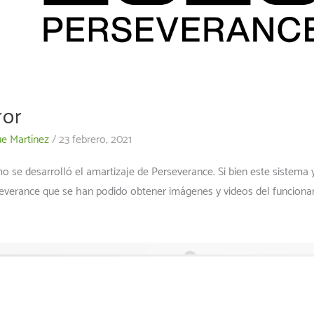
ror
ue Martínez
/
23 febrero, 2021
e desarrolló el amartizaje de Perseverance. Si bien este sistema 
severance que se han podido obtener imágenes y videos del funcion